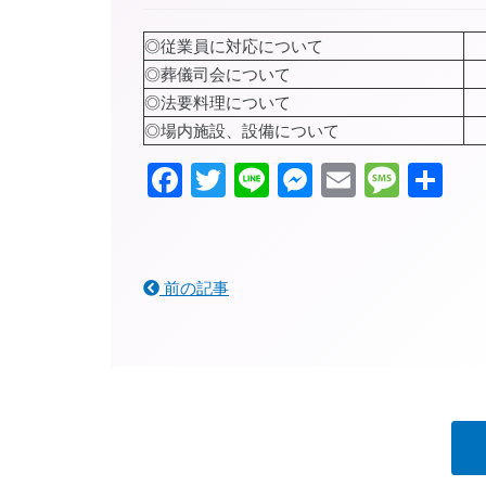
◎従業員に対応について
◎葬儀司会について
◎法要料理について
◎場内施設、設備について
Facebook
Twitter
Line
Messenger
Email
Mess
共
有
前の記事