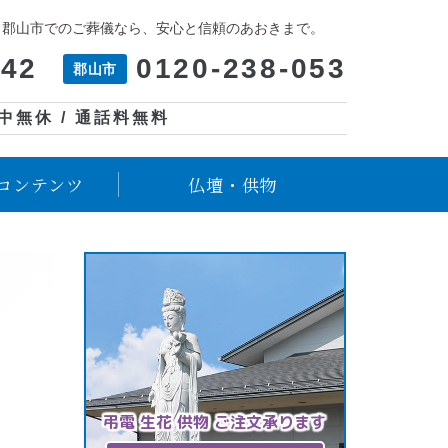
、郡山市でのご葬儀なら、安心と信頼のあおきまで。
042
0120-238-053
郡山市
年中無休 / 通話料無料
コンテンツ
仏壇・供物
弔電 生花 供物 ご注文承ります