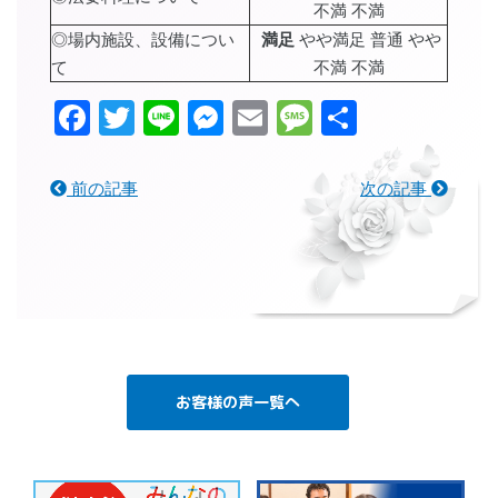
不満 不満
◎場内施設、設備につい
満足
やや満足 普通 やや
て
不満 不満
Facebook
Twitter
Line
Messenger
Email
Message
共
有
前の記事
次の記事
お客様の声一覧へ