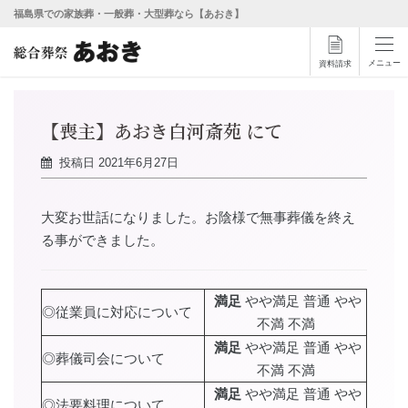
福島県での家族葬・一般葬・大型葬なら【あおき】
メニュー
資料請求
【喪主】あおき白河斎苑 にて
投稿日
2021年6月27日
大変お世話になりました。お陰様で無事葬儀を終え
る事ができました。
満足
やや満足 普通 やや
◎従業員に対応について
不満 不満
満足
やや満足 普通 やや
◎葬儀司会について
不満 不満
満足
やや満足 普通 やや
◎法要料理について