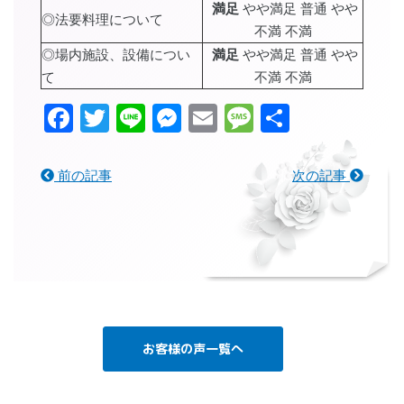
満足
やや満足 普通 やや
◎法要料理について
不満 不満
◎場内施設、設備につい
満足
やや満足 普通 やや
て
不満 不満
Facebook
Twitter
Line
Messenger
Email
Message
共
有
前の記事
次の記事
お客様の声一覧へ