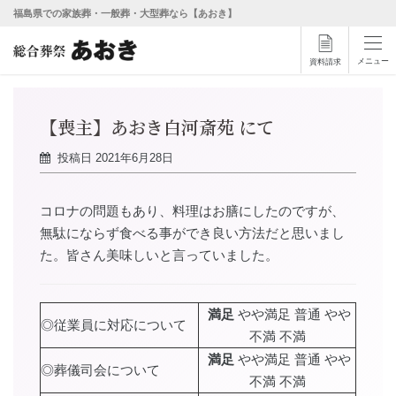
福島県での家族葬・一般葬・大型葬なら【あおき】
メニュー
資料請求
【喪主】あおき白河斎苑 にて
投稿日
2021年6月28日
コロナの問題もあり、料理はお膳にしたのですが、
無駄にならず食べる事ができ良い方法だと思いまし
た。皆さん美味しいと言っていました。
満足
やや満足 普通 やや
◎従業員に対応について
不満 不満
満足
やや満足 普通 やや
◎葬儀司会について
不満 不満