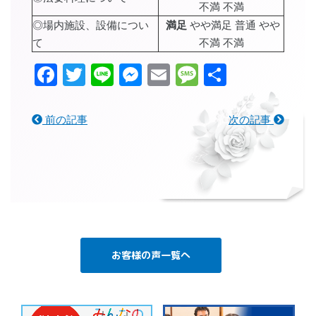
不満 不満
◎場内施設、設備につい
満足
やや満足 普通 やや
て
不満 不満
Facebook
Twitter
Line
Messenger
Email
Message
共
有
前の記事
次の記事
お客様の声一覧へ