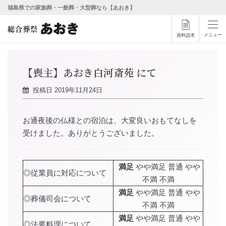
福島県での家族葬・一般葬・大型葬なら【あおき】
メニュー
資料請求
【喪主】あおき白河斎苑 にて
投稿日
2019年11月24日
お通夜後の仏様との宿泊は、大変良いおもてなしを
受けました。ありがとうございました。
満足
やや満足 普通 やや
◎従業員に対応について
不満 不満
満足
やや満足 普通 やや
◎葬儀司会について
不満 不満
満足
やや満足 普通 やや
◎法要料理について