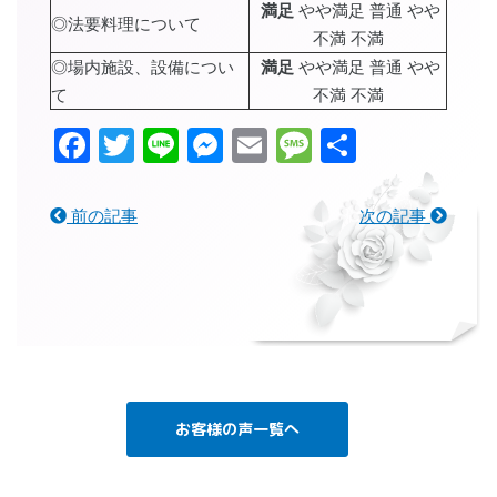
満足
やや満足 普通 やや
◎法要料理について
不満 不満
◎場内施設、設備につい
満足
やや満足 普通 やや
て
不満 不満
Facebook
Twitter
Line
Messenger
Email
Message
共
有
前の記事
次の記事
お客様の声一覧へ