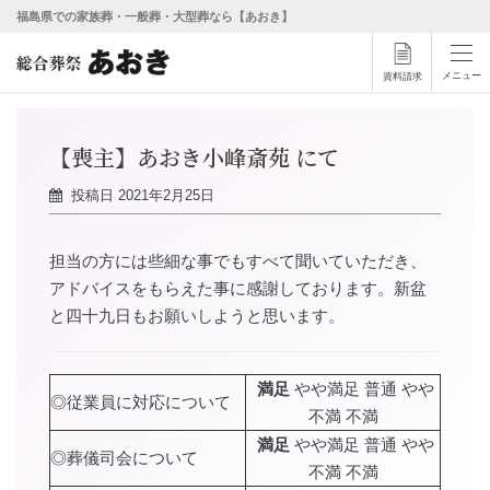
福島県での家族葬・一般葬・大型葬なら【あおき】
メニュー
資料請求
【喪主】あおき小峰斎苑 にて
投稿日
2021年2月25日
担当の方には些細な事でもすべて聞いていただき、
アドバイスをもらえた事に感謝しております。新盆
と四十九日もお願いしようと思います。
満足
やや満足 普通 やや
◎従業員に対応について
不満 不満
満足
やや満足 普通 やや
◎葬儀司会について
不満 不満