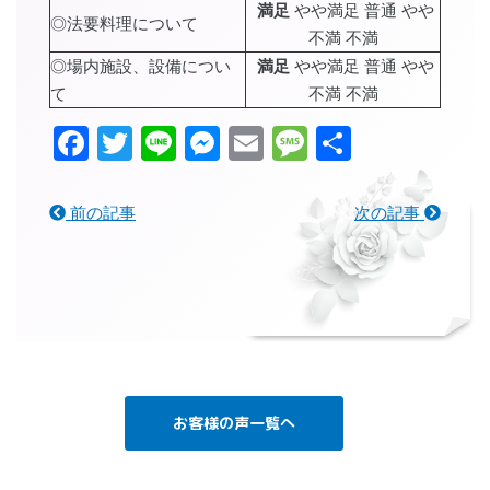
満足
やや満足 普通 やや
◎法要料理について
不満 不満
◎場内施設、設備につい
満足
やや満足 普通 やや
て
不満 不満
Facebook
Twitter
Line
Messenger
Email
Message
共
有
前の記事
次の記事
お客様の声一覧へ