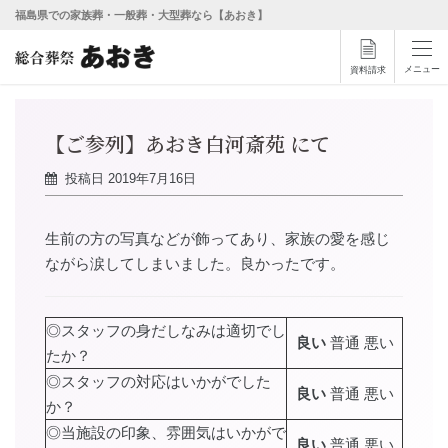
福島県での家族葬・一般葬・大型葬なら【あおき】
メニュー
資料請求
【ご参列】あおき白河斎苑 にて
投稿日
2019年7月16日
生前の方の写真などが飾ってあり、家族の愛を感じ
ながら涙してしまいました。良かったです。
◎スタッフの身だしなみは適切でし
良い
普通 悪い
たか？
◎スタッフの対応はいかがでした
良い
普通 悪い
か？
◎当施設の印象、雰囲気はいかがで
良い
普通 悪い