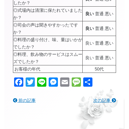
したか？
◎式場内は清潔に保たれていました
良い
普通 悪い
か？
◎司会の声は聞きやすかったです
良い
普通 悪い
か？
◎料理の盛り付け、味、量はいかが
良い 普通 悪い
でしたか？
◎料理、飲み物のサービスはスムー
良い 普通 悪い
ズでしたか？
お客様の年代
50代
Facebook
Twitter
Line
Messenger
Email
Message
共
有
前の記事
次の記事