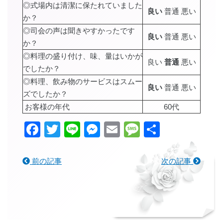
◎式場内は清潔に保たれていました
良い
普通 悪い
か？
◎司会の声は聞きやすかったです
良い
普通 悪い
か？
◎料理の盛り付け、味、量はいかが
良い
普通
悪い
でしたか？
◎料理、飲み物のサービスはスムー
良い
普通 悪い
ズでしたか？
お客様の年代
60代
Facebook
Twitter
Line
Messenger
Email
Message
共
有
前の記事
次の記事