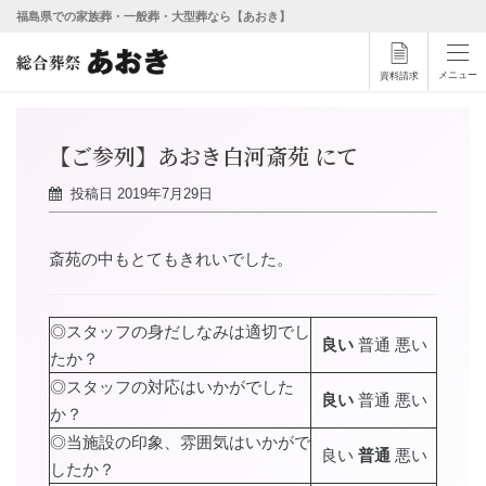
福島県での家族葬・一般葬・大型葬なら【あおき】
メニュー
資料請求
【ご参列】あおき白河斎苑 にて
投稿日
2019年7月29日
斎苑の中もとてもきれいでした。
◎スタッフの身だしなみは適切でし
良い
普通 悪い
たか？
◎スタッフの対応はいかがでした
良い
普通 悪い
か？
◎当施設の印象、雰囲気はいかがで
良い
普通
悪い
したか？