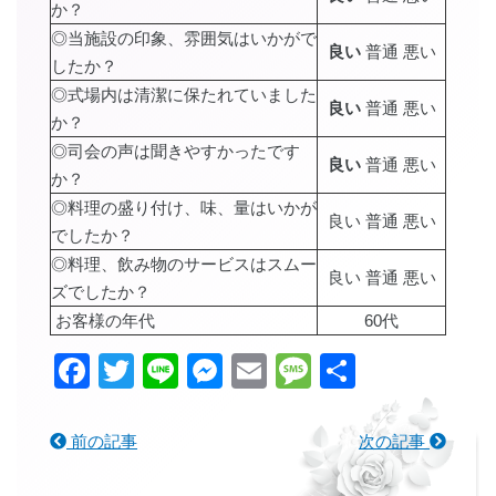
か？
◎当施設の印象、雰囲気はいかがで
良い
普通 悪い
したか？
◎式場内は清潔に保たれていました
良い
普通 悪い
か？
◎司会の声は聞きやすかったです
良い
普通 悪い
か？
◎料理の盛り付け、味、量はいかが
良い 普通 悪い
でしたか？
◎料理、飲み物のサービスはスムー
良い 普通 悪い
ズでしたか？
お客様の年代
60代
Facebook
Twitter
Line
Messenger
Email
Message
共
有
前の記事
次の記事