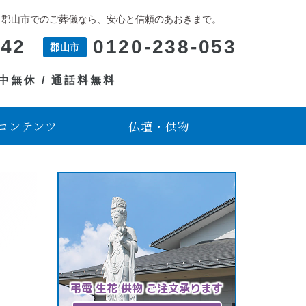
、郡山市でのご葬儀なら、安心と信頼のあおきまで。
042
0120-238-053
郡山市
年中無休 / 通話料無料
コンテンツ
仏壇・供物
弔電 生花 供物 ご注文承ります