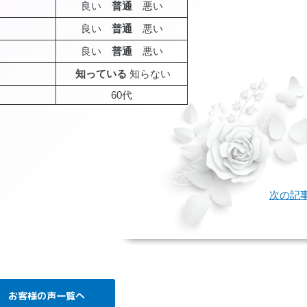
良い
普通
悪い
良い
普通
悪い
良い
普通
悪い
知っている
知らない
60代
age
次の記
お客様の声一覧へ