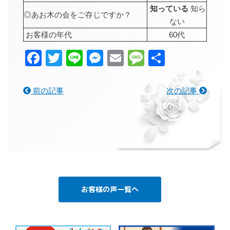
知っている
知ら
◎あお木の会をご存じですか？
ない
お客様の年代
60代
Facebook
Twitter
Line
Messenger
Email
Message
共
有
前の記事
次の記事
お客様の声一覧へ