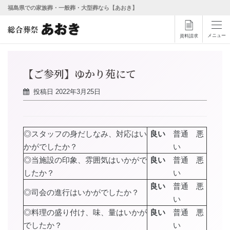
福島県での家族葬・一般葬・大型葬なら【あおき】
メニュー
資料請求
【ご参列】ゆかり苑にて
投稿日
2022年3月25日
◎スタッフの身だしなみ、対応はい
良い
普通 悪
かがでしたか？
い
◎当施設の印象、雰囲気はいかがで
良い
普通 悪
したか？
い
良い
普通 悪
◎司会の進行はいかがでしたか？
い
◎料理の盛り付け、味、量はいかが
良い
普通 悪
でしたか？
い