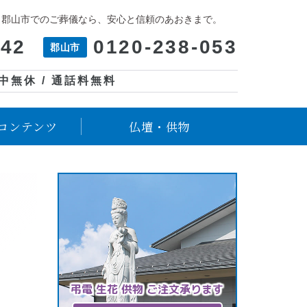
、郡山市でのご葬儀なら、安心と信頼のあおきまで。
042
0120-238-053
郡山市
年中無休 / 通話料無料
コンテンツ
仏壇・供物
弔電 生花 供物 ご注文承ります