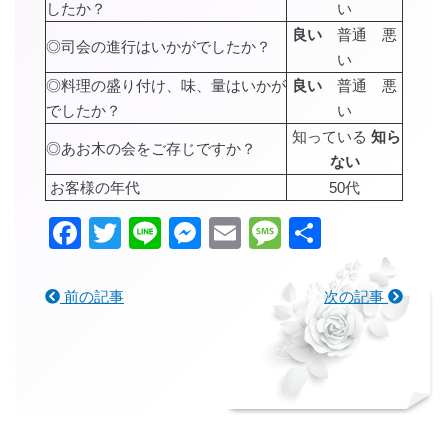
したか？
い
良い
普通 悪
◎司会の進行はいかがでしたか？
い
◎料理の盛り付け、味、量はいかが
良い
普通 悪
でしたか？
い
知っている
知ら
◎あお木の会をご存じですか？
ない
お客様の年代
50代
Facebook
Twitter
Line
Messenger
Email
Message
共
有
前の記事
次の記事