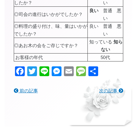
したか？
い
良い
普通 悪
◎司会の進行はいかがでしたか？
い
◎料理の盛り付け、味、量はいかが
良い 普通 悪
でしたか？
い
知っている
知ら
◎あお木の会をご存じですか？
ない
お客様の年代
50代
Facebook
Twitter
Line
Messenger
Email
Message
共
有
前の記事
次の記事