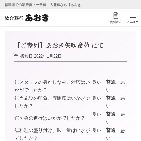
福島県での家族葬・一般葬・大型葬なら【あおき】
メニュー
資料請求
【ご参列】あおき矢吹斎苑 にて
投稿日
2022年1月22日
◎スタッフの身だしなみ、対応はい
良い
普通
悪
かがでしたか？
い
◎当施設の印象、雰囲気はいかがで
良い
普通
悪
したか？
い
良い
普通
悪
◎司会の進行はいかがでしたか？
い
◎料理の盛り付け、味、量はいかが
良い
普通
悪
でしたか？
い