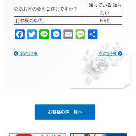
知っている
知ら
◎あお木の会をご存じですか？
ない
お客様の年代
60代
Facebook
Twitter
Line
Messenger
Email
Message
共
有
前の記事
次の記事
お客様の声一覧へ