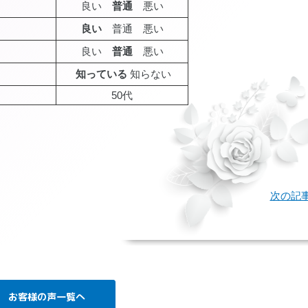
良い
普通
悪い
良い
普通 悪い
良い
普通
悪い
知っている
知らない
50代
age
次の記
お客様の声一覧へ