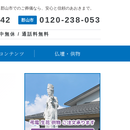
、郡山市でのご葬儀なら、安心と信頼のあおきまで。
042
0120-238-053
郡山市
年中無休 / 通話料無料
コンテンツ
仏壇・供物
弔電 生花 供物 ご注文承ります