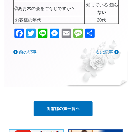
知っている
知ら
◎あお木の会をご存じですか？
ない
お客様の年代
20代
Facebook
Twitter
Line
Messenger
Email
Message
共
有
前の記事
次の記事
お客様の声一覧へ