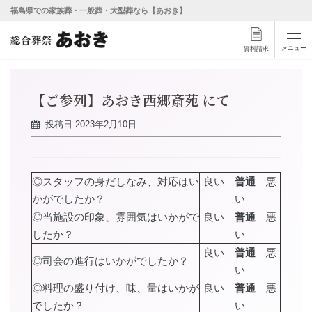
福島県での家族葬・一般葬・大型葬なら【あおき】
メニュー
資料請求
【ご参列】あおき西郷斎苑 にて
投稿日
2023年2月10日
◎スタッフの身だしなみ、対応はい
良い
普通
悪
かがでしたか？
い
◎当施設の印象、雰囲気はいかがで
良い
普通
悪
したか？
い
良い
普通
悪
◎司会の進行はいかがでしたか？
い
◎料理の盛り付け、味、量はいかが
良い
普通
悪
でしたか？
い