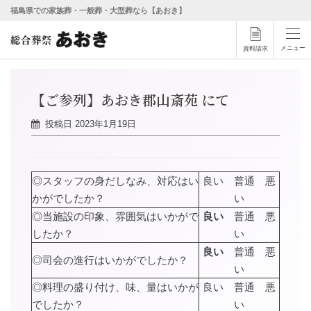
福島県での家族葬・一般葬・大型葬なら【あおき】
メニュー
資料請求
【ご参列】あおき郡山斎苑 にて
投稿日
2023年1月19日
◎スタッフの身だしなみ、対応はい
良い 普通 悪
かがでしたか？
い
◎当施設の印象、雰囲気はいかがで
良い
普通 悪
したか？
い
良い
普通 悪
◎司会の進行はいかがでしたか？
い
◎料理の盛り付け、味、量はいかが
良い 普通 悪
でしたか？
い