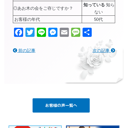
知っている
知ら
◎あお木の会をご存じですか？
ない
お客様の年代
50代
Facebook
Twitter
Line
Messenger
Email
Message
共
有
前の記事
次の記事
お客様の声一覧へ