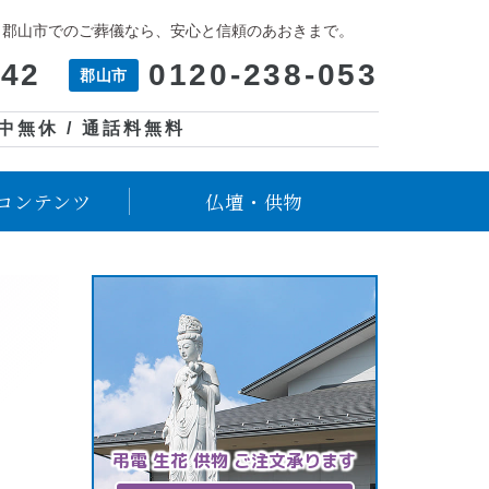
、郡山市でのご葬儀なら、安心と信頼のあおきまで。
042
0120-238-053
郡山市
年中無休 / 通話料無料
コンテンツ
仏壇・供物
弔電 生花 供物 ご注文承ります