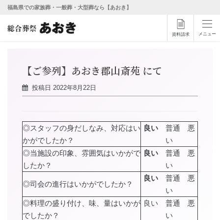
福島県での家族葬・一般葬・大型葬なら【あおき】
メニュー
資料請求
【ご参列】あおき郡山斎苑 にて
投稿日
2022年8月22日
◎スタッフの身だしなみ、対応はい
良い
普通 悪
かがでしたか？
い
◎当施設の印象、雰囲気はいかがで
良い
普通 悪
したか？
い
良い
普通 悪
◎司会の進行はいかがでしたか？
い
◎料理の盛り付け、味、量はいかが
良い 普通 悪
でしたか？
い