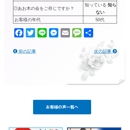
知っている
知ら
◎あお木の会をご存じですか？
ない
お客様の年代
50代
Facebook
Twitter
Line
Messenger
Email
Message
共
有
前の記事
次の記事
お客様の声一覧へ