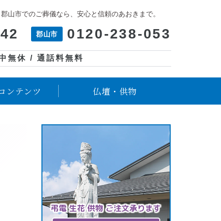
、郡山市でのご葬儀なら、安心と信頼のあおきまで。
042
0120-238-053
郡山市
年中無休 / 通話料無料
コンテンツ
仏壇・供物
弔電 生花 供物 ご注文承ります