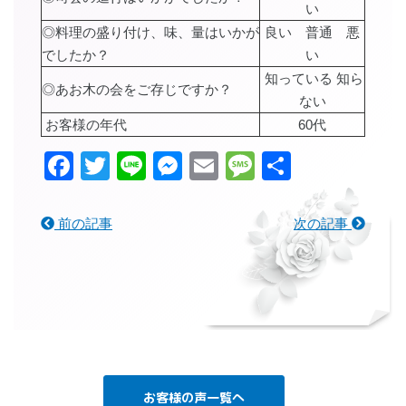
い
◎料理の盛り付け、味、量はいかが
良い 普通 悪
でしたか？
い
知っている 知ら
◎あお木の会をご存じですか？
ない
お客様の年代
60代
Facebook
Twitter
Line
Messenger
Email
Message
共
有
前の記事
次の記事
お客様の声一覧へ