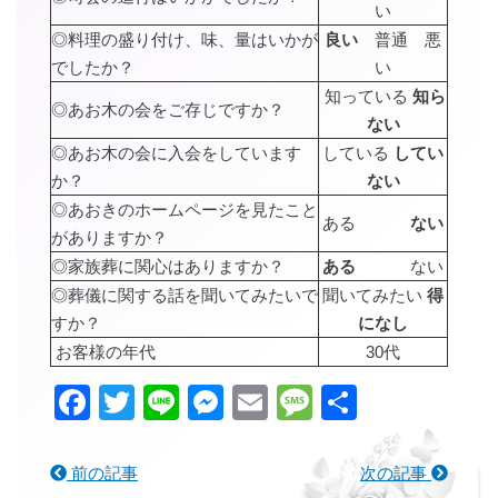
い
◎料理の盛り付け、味、量はいかが
良い
普通 悪
でしたか？
い
知っている
知ら
◎あお木の会をご存じですか？
ない
◎あお木の会に入会をしています
している
してい
か？
ない
◎あおきのホームページを見たこと
ある
ない
がありますか？
◎家族葬に関心はありますか？
ある
ない
◎葬儀に関する話を聞いてみたいで
聞いてみたい
得
すか？
になし
お客様の年代
30代
Facebook
Twitter
Line
Messenger
Email
Message
共
有
前の記事
次の記事