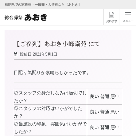
福島県での家族葬・一般葬・大型葬なら【あおき】
メニュー
資料請求
【ご参列】あおき小峰斎苑 にて
投稿日
2021年5月1日
目配り気配りが素晴らしかったです。
◎スタッフの身だしなみは適切でし
良い
普通 悪い
たか？
◎スタッフの対応はいかがでした
良い
普通 悪い
か？
◎当施設の印象、雰囲気はいかがで
良い
普通
悪い
したか？