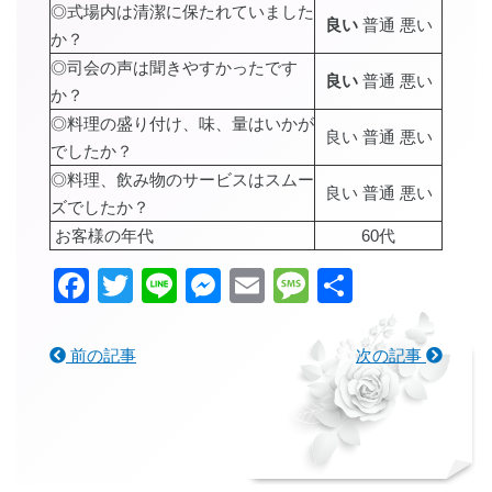
◎式場内は清潔に保たれていました
良い
普通 悪い
か？
◎司会の声は聞きやすかったです
良い
普通 悪い
か？
◎料理の盛り付け、味、量はいかが
良い 普通 悪い
でしたか？
◎料理、飲み物のサービスはスムー
良い 普通 悪い
ズでしたか？
お客様の年代
60代
Facebook
Twitter
Line
Messenger
Email
Message
共
有
前の記事
次の記事