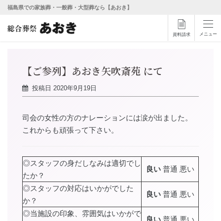
福島県での家族葬・一般葬・大型葬なら【あおき】
メニュー
資料請求
【ご参列】あおき矢吹斎苑 にて
投稿日
2020年9月19日
司会の女性の方のナレーションには涙が出ました。
これからも頑張って下さい。
◎スタッフの身だしなみは適切でし
良い
普通 悪い
たか？
◎スタッフの対応はいかがでした
良い
普通 悪い
か？
◎当施設の印象、雰囲気はいかがで
良い
普通 悪い