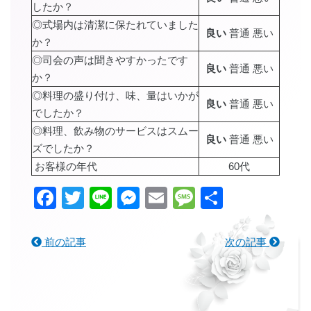
したか？
◎式場内は清潔に保たれていました
良い
普通 悪い
か？
◎司会の声は聞きやすかったです
良い
普通 悪い
か？
◎料理の盛り付け、味、量はいかが
良い
普通 悪い
でしたか？
◎料理、飲み物のサービスはスムー
良い
普通 悪い
ズでしたか？
お客様の年代
60代
Facebook
Twitter
Line
Messenger
Email
Message
共
有
前の記事
次の記事