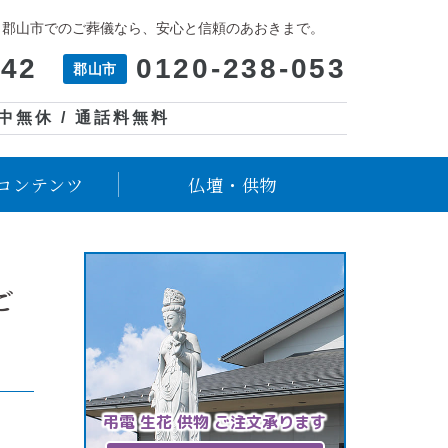
、郡山市でのご葬儀なら、安心と信頼のあおきまで。
042
0120-238-053
郡山市
年中無休 / 通話料無料
コンテンツ
仏壇・供物
ご
弔電 生花 供物 ご注文承ります