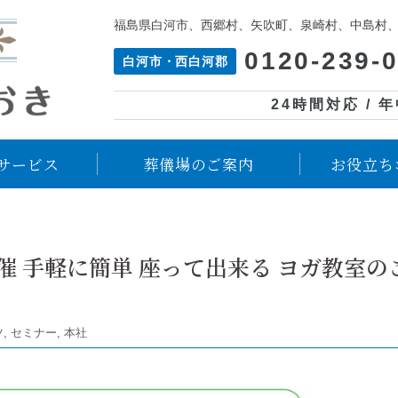
福島県白河市、西郷村、矢吹町、泉崎村、中島村
0120-239-
白河市・西白河郡
24時間対応 / 
サービス
葬儀場のご案内
お役立ち
催 手軽に簡単 座って出来る ヨガ教室の
ツ
,
セミナー
,
本社