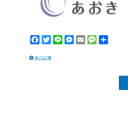
Facebook
Twitter
Line
Messenger
Email
Messa
共
有
前の記事