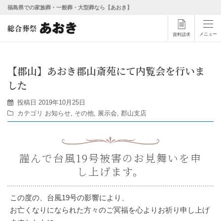
福島県での家族葬・一般葬・大型葬なら【あおき】
メニュー
資料請求
【郡山】あおき郡山斎苑にて内覧会を行いま
した
投稿日
2019年10月25日
カテゴリ
お知らせ
,
その他
,
展示会
,
郡山支店
謹んで台風19号被害のお見舞いを申
し上げます。
この度の、台風19号の影響により、
お亡くなりになられた方々のご冥福を心よりお祈り申し上げ