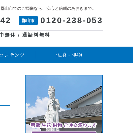
、郡山市でのご葬儀なら、安心と信頼のあおきまで。
042
0120-238-053
郡山市
年中無休 / 通話料無料
コンテンツ
仏壇・供物
弔電 生花 供物 ご注文承ります