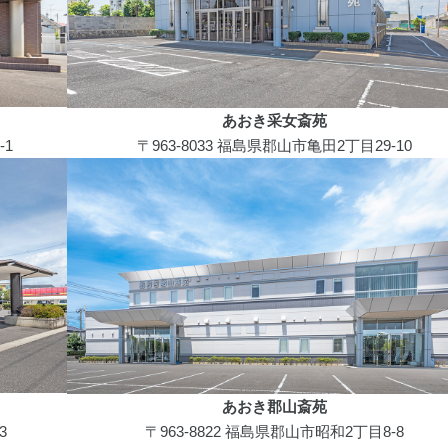
あおき采女斎苑
-1
〒963-8033 福島県郡山市亀田2丁目29-10
あおき郡山斎苑
3
〒963-8822 福島県郡山市昭和2丁目8-8