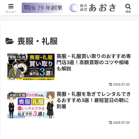
福島県白河市、西郷村、矢吹町、泉崎村、中島村、郡山市でのご葬儀なら、安
心と信頼のあおきまで
メニュー
検索
喪服・礼服
喪服・礼服買い取りのおすすめ専
喪服・礼服
門店3選！高額買取のコツや相場
も解説
2026.07.03
喪服・礼服を急ぎでレンタルでき
喪服・礼服
るおすすめ3選！最短翌日の朝に
到着
2026.07.03