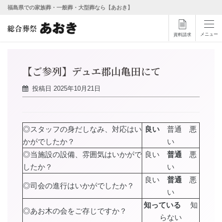
福島県での家族葬・一般葬・大型葬なら【あおき】
メニュー
資料請求
【ご参列】デュエ郡山亀田にて
投稿日
2025年10月21日
◎スタッフの身だしなみ、対応はい
良い
普通 悪
かがでしたか？
い
◎当施設の設備、雰囲気はいかがで
良い
普通
悪
したか？
い
良い
普通
悪
◎司会の進行はいかがでしたか？
い
知っている
知
◎あお木の会をご存じですか？
らない