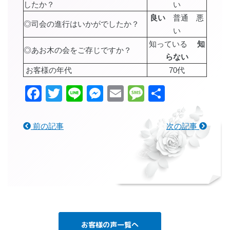
したか？
い
良い
普通 悪
◎司会の進行はいかがでしたか？
い
知っている
知
◎あお木の会をご存じですか？
らない
お客様の年代
70代
Facebook
Twitter
Line
Messenger
Email
Message
共
有
前の記事
次の記事
お客様の声一覧へ