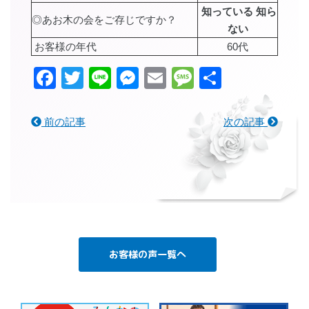
知っている 知ら
◎あお木の会をご存じですか？
ない
お客様の年代
60代
Facebook
Twitter
Line
Messenger
Email
Message
共
有
前の記事
次の記事
お客様の声一覧へ