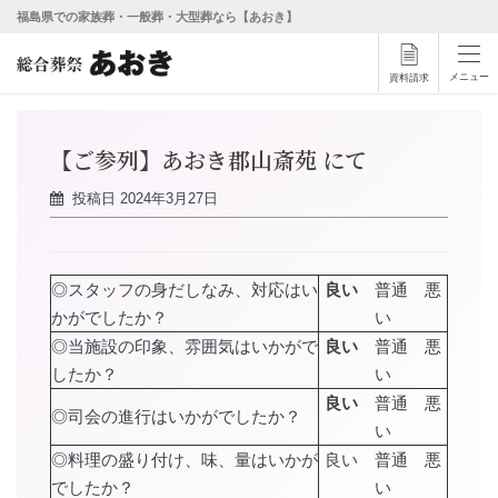
福島県での家族葬・一般葬・大型葬なら【あおき】
メニュー
資料請求
【ご参列】あおき郡山斎苑 にて
投稿日
2024年3月27日
◎スタッフの身だしなみ、対応はい
良い
普通 悪
かがでしたか？
い
◎当施設の印象、雰囲気はいかがで
良い
普通 悪
したか？
い
良い
普通 悪
◎司会の進行はいかがでしたか？
い
◎料理の盛り付け、味、量はいかが
良い 普通 悪
でしたか？
い