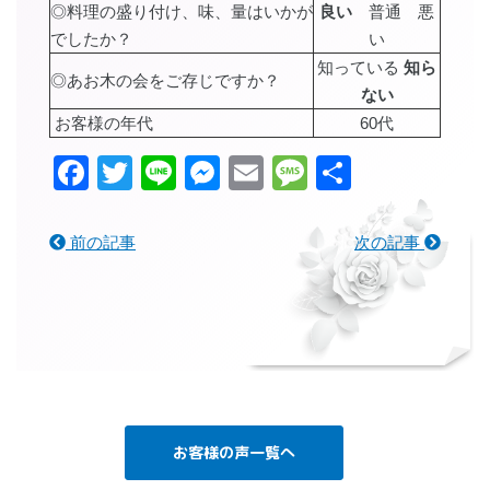
◎料理の盛り付け、味、量はいかが
良い
普通 悪
でしたか？
い
知っている
知ら
◎あお木の会をご存じですか？
ない
お客様の年代
60代
Facebook
Twitter
Line
Messenger
Email
Message
共
有
前の記事
次の記事
お客様の声一覧へ