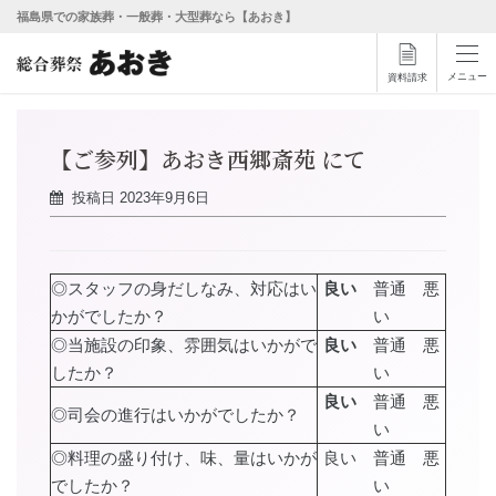
福島県での家族葬・一般葬・大型葬なら【あおき】
メニュー
資料請求
【ご参列】あおき西郷斎苑 にて
投稿日
2023年9月6日
◎スタッフの身だしなみ、対応はい
良い
普通 悪
かがでしたか？
い
◎当施設の印象、雰囲気はいかがで
良い
普通 悪
したか？
い
良い
普通 悪
◎司会の進行はいかがでしたか？
い
◎料理の盛り付け、味、量はいかが
良い 普通 悪
でしたか？
い