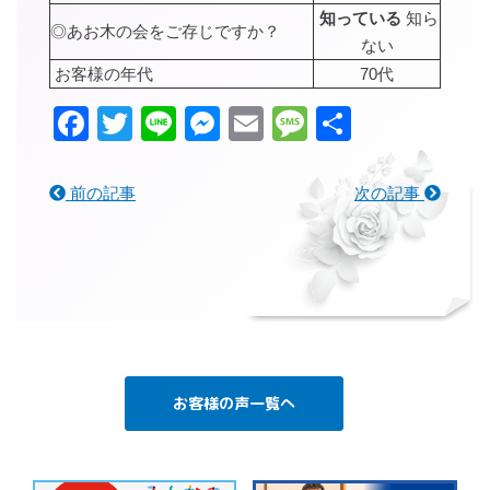
知っている
知ら
◎あお木の会をご存じですか？
ない
お客様の年代
70代
Facebook
Twitter
Line
Messenger
Email
Message
共
有
前の記事
次の記事
お客様の声一覧へ