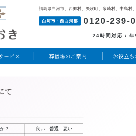
福島県白河市、西郷村、矢吹町、泉崎村、中島村
0120-239-
白河市・西白河郡
24時間対応 / 
サービス
葬儀場のご案内
お役立ち
にて
か？
良い
普通
悪い