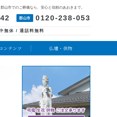
、郡山市でのご葬儀なら、安心と信頼のあおきまで。
042
0120-238-053
郡山市
年中無休 / 通話料無料
コンテンツ
仏壇・供物
弔電 生花 供物 ご注文承ります