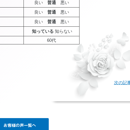
良い
普通
悪い
良い
普通
悪い
良い
普通
悪い
知っている
知らない
60代
age
次の記
お客様の声一覧へ