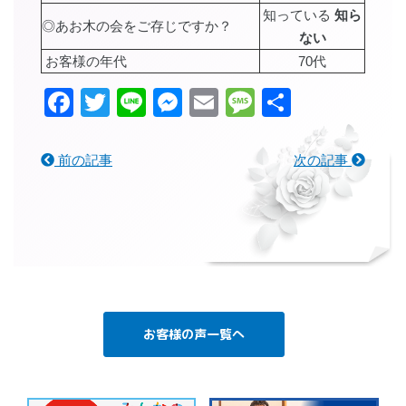
知っている
知ら
◎あお木の会をご存じですか？
ない
お客様の年代
70代
Facebook
Twitter
Line
Messenger
Email
Message
共
有
前の記事
次の記事
お客様の声一覧へ