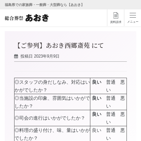
福島県での家族葬・一般葬・大型葬なら【あおき】
メニュー
資料請求
【ご参列】あおき西郷斎苑 にて
投稿日
2023年9月9日
◎スタッフの身だしなみ、対応はい
良い
普通 悪
かがでしたか？
い
◎当施設の印象、雰囲気はいかがで
良い
普通 悪
したか？
い
良い
普通 悪
◎司会の進行はいかがでしたか？
い
◎料理の盛り付け、味、量はいかが
良い 普通 悪
でしたか？
い