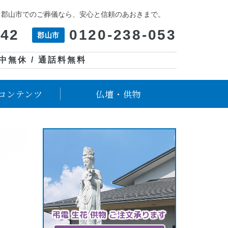
、郡山市でのご葬儀なら、安心と信頼のあおきまで。
042
0120-238-053
郡山市
年中無休 / 通話料無料
コンテンツ
仏壇・供物
弔電 生花 供物 ご注文承ります