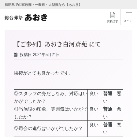
福島県での家族葬・一般葬・大型葬なら【あおき】
メニュー
資料請求
【ご参列】あおき白河斎苑 にて
投稿日
2024年5月21日
挨拶がとても良かったです。
◎スタッフの身だしなみ、対応はい
良い
普通
悪
かがでしたか？
い
◎当施設の印象、雰囲気はいかがで
良い
普通
悪
したか？
い
良い
普通
悪
◎司会の進行はいかがでしたか？
い