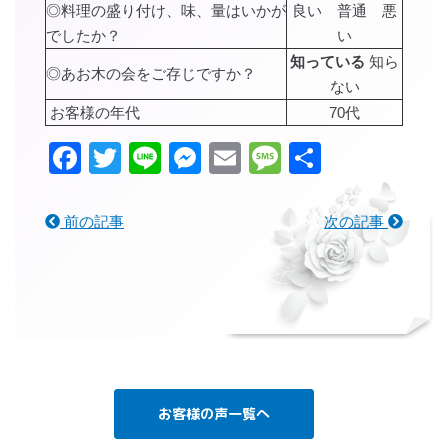
◎料理の盛り付け、味、量はいかが
良い 普通 悪
でしたか？
い
知っている
知ら
◎あお木の会をご存じですか？
ない
お客様の年代
70代
Facebook
Twitter
Line
Messenger
Email
Message
共
有
前の記事
次の記事
お客様の声一覧へ