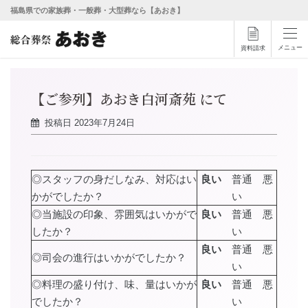
福島県での家族葬・一般葬・大型葬なら【あおき】
メニュー
資料請求
【ご参列】あおき白河斎苑 にて
投稿日
2023年7月24日
◎スタッフの身だしなみ、対応はい
良い
普通 悪
かがでしたか？
い
◎当施設の印象、雰囲気はいかがで
良い
普通 悪
したか？
い
良い
普通 悪
◎司会の進行はいかがでしたか？
い
◎料理の盛り付け、味、量はいかが
良い
普通 悪
でしたか？
い