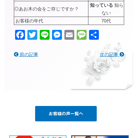
知っている
知ら
◎あお木の会をご存じですか？
ない
お客様の年代
70代
Facebook
Twitter
Line
Messenger
Email
Message
共
有
前の記事
次の記事
お客様の声一覧へ