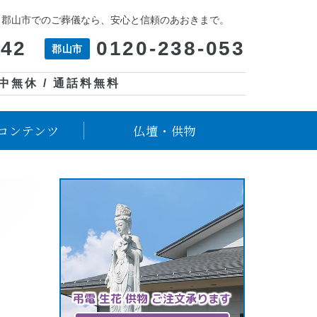
、郡山市でのご葬儀なら、安心と信頼のあおきまで。
042
0120-238-053
郡山市
年中無休 / 通話料無料
コンテンツ
仏壇・供物
弔電 生花 供物 ご注文承ります