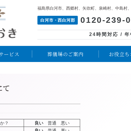
福島県白河市、西郷村、矢吹町、泉崎村、中島村
0120-239-
白河市・西白河郡
24時間対応 / 
サービス
葬儀場のご案内
お役立ち
にて
か？
良い
普通 悪い
良い
普通 悪い