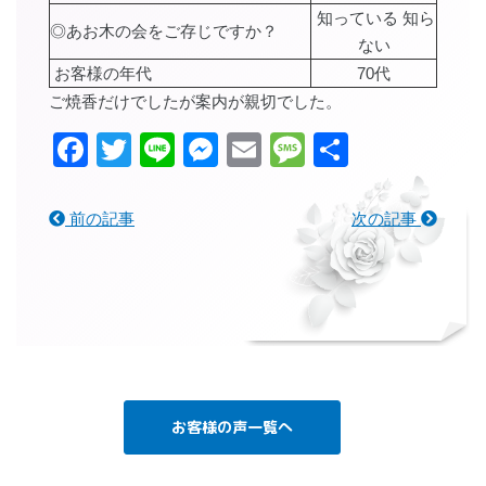
知っている 知ら
◎あお木の会をご存じですか？
ない
お客様の年代
70代
ご焼香だけでしたが案内が親切でした。
Facebook
Twitter
Line
Messenger
Email
Message
共
有
前の記事
次の記事
お客様の声一覧へ