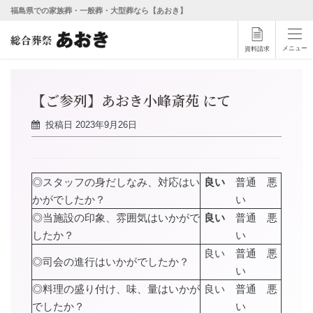
福島県での家族葬・一般葬・大型葬なら【あおき】
メニュー
資料請求
【ご参列】あおき小峰斎苑 にて
投稿日
2023年9月26日
◎スタッフの身だしなみ、対応はい
良い
普通 悪
かがでしたか？
い
◎当施設の印象、雰囲気はいかがで
良い
普通 悪
したか？
い
良い 普通 悪
◎司会の進行はいかがでしたか？
い
◎料理の盛り付け、味、量はいかが
良い 普通 悪
でしたか？
い