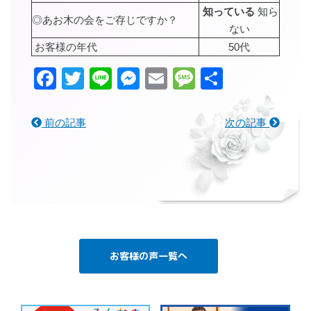
知っている
知ら
◎あお木の会をご存じですか？
ない
お客様の年代
50代
Facebook
Twitter
Line
Messenger
Email
Message
共
有
前の記事
次の記事
お客様の声一覧へ