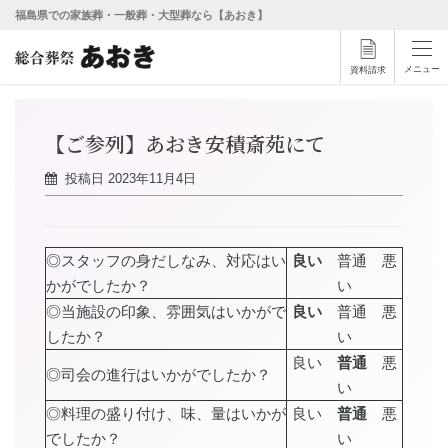
福島県での家族葬・一般葬・大型葬なら【あおき】
メニュー
資料請求
【ご参列】あおき安積斎苑にて
投稿日
2023年11月4日
◎スタッフの身だしなみ、対応はい
良い
普通 悪
かがでしたか？
い
◎当施設の印象、雰囲気はいかがで
良い
普通 悪
したか？
い
良い
普通
悪
◎司会の進行はいかがでしたか？
い
◎料理の盛り付け、味、量はいかが
良い
普通
悪
でしたか？
い