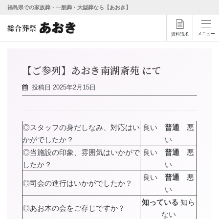
福島県での家族葬・一般葬・大型葬なら【あおき】
メニュー
資料請求
【ご参列】あおき南湖斎苑 にて
投稿日
2025年2月15日
◎スタッフの身だしなみ、対応はい
良い
普通
悪
かがでしたか？
い
◎当施設の印象、雰囲気はいかがで
良い
普通
悪
したか？
い
良い
普通
悪
◎司会の進行はいかがでしたか？
い
知っている
知ら
◎あお木の会をご存じですか？
ない