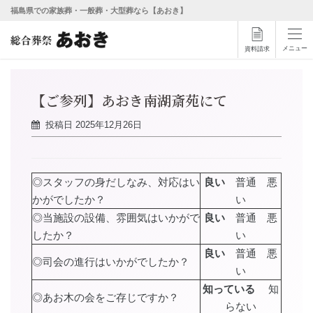
福島県での家族葬・一般葬・大型葬なら【あおき】
メニュー
資料請求
【ご参列】あおき南湖斎苑にて
投稿日
2025年12月26日
◎スタッフの身だしなみ、対応はい
良い
普通 悪
かがでしたか？
い
◎当施設の設備、雰囲気はいかがで
良い
普通 悪
したか？
い
良い
普通 悪
◎司会の進行はいかがでしたか？
い
知っている
知
◎あお木の会をご存じですか？
らない