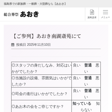
福島県での家族葬・一般葬・大型葬なら【あおき】
メニュー
資料請求
【ご参列】あおき南湖斎苑にて
投稿日
2025年11月10日
◎スタッフの身だしなみ、対応はい
良い
普通
悪
かがでしたか？
い
◎当施設の設備、雰囲気はいかがで
良い
普通
悪
したか？
い
良い
普通
悪
◎司会の進行はいかがでしたか？
い
知っている
知
◎あお木の会をご存じですか？
らない