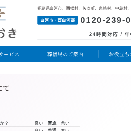
福島県白河市、西郷村、矢吹町、泉崎村、中島村
0120-239-
白河市・西白河郡
24時間対応 / 
サービス
葬儀場のご案内
お役立ち
にて
か？
良い
普通
悪い
良い
普通
悪い