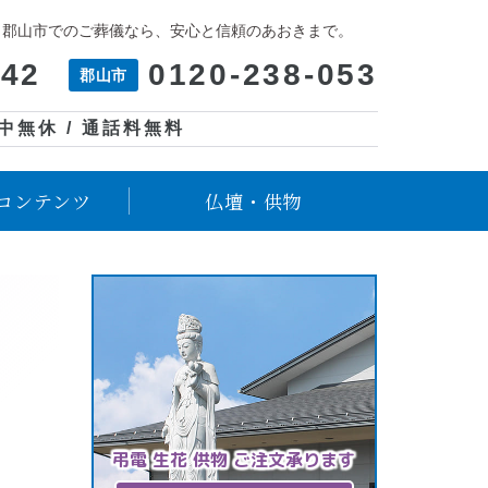
、郡山市でのご葬儀なら、安心と信頼のあおきまで。
042
0120-238-053
郡山市
年中無休 / 通話料無料
コンテンツ
仏壇・供物
弔電 生花 供物 ご注文承ります