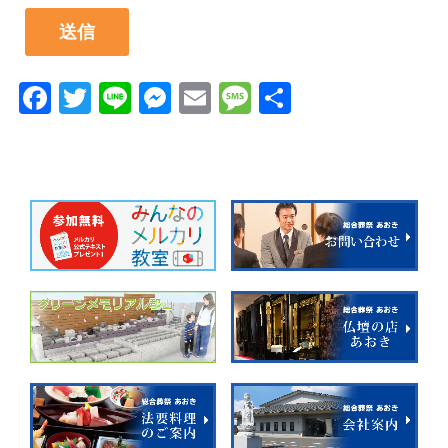
Facebook
Twitter
Line
Messenger
Email
Message
共
有